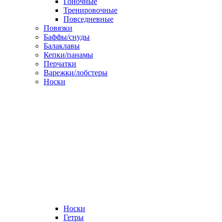
Гоночные
Тренировочные
Повседневные
Повязки
Баффы/снуды
Балаклавы
Кепки/панамы
Перчатки
Варежки/лобстеры
Носки
Носки
Гетры