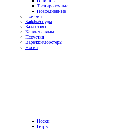
Гоночные
Тренировочные
Повседневные
Повязки
Баффы/снуды
Балаклавы
Кепки/панамы
Перчатки
Варежки/лобстеры
Носки
Носки
Гетры