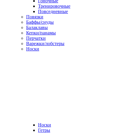
Гоночные
Тренировочные
Повседневные
Повязки
Баффы/снуды
Балаклавы
Кепки/панамы
Перчатки
Варежки/лобстеры
Носки
Носки
Гетры