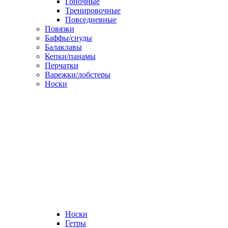
Гоночные
Тренировочные
Повседневные
Повязки
Баффы/снуды
Балаклавы
Кепки/панамы
Перчатки
Варежки/лобстеры
Носки
Носки
Гетры