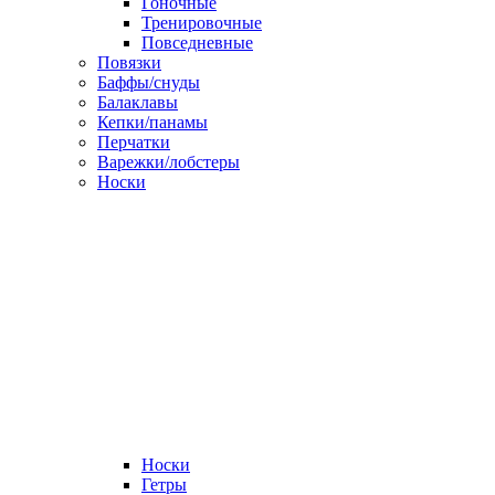
Гоночные
Тренировочные
Повседневные
Повязки
Баффы/снуды
Балаклавы
Кепки/панамы
Перчатки
Варежки/лобстеры
Носки
Носки
Гетры