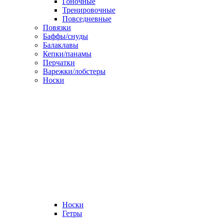
Гоночные
Тренировочные
Повседневные
Повязки
Баффы/снуды
Балаклавы
Кепки/панамы
Перчатки
Варежки/лобстеры
Носки
Носки
Гетры