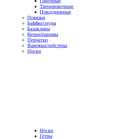
Гоночные
Тренировочные
Повседневные
Повязки
Баффы/снуды
Балаклавы
Кепки/панамы
Перчатки
Варежки/лобстеры
Носки
Носки
Гетры